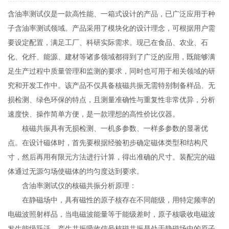
含油率测试仪是一款高性能、一箱式设计的产品，已广泛应用于种
子含油率测试领域。产品采用了模块化的设计理念，可根据用户需
要设定配置，满足工厂、科研实际需求。现已在食品、农业、石
化、化纤、能源、建材等诸多领域都得到了广泛的应用，既能够满
足生产过程中质量管理和监测的要求，同时也可用于相关领域的研
究和开发工作中。该产品不仅具备核磁共振无需特别制备样品、无
损检测、绿色环保的特点，且测量准确性与重复性非常优异，分析
速度快、操作简单方便，是一款理想的高性价比仪器。
核磁共振具有无损检测、一机多参数、一样多参数的显著优
点。在设计磁体时，首先要根据经验初步确定磁体类型和结构尺
寸，然后再用有限元方法进行计算，得出准确的尺寸。装配完的磁
体通过无源匀场使磁体的均匀度达到要求。
含油率测试仪的核磁共振分析原理：
在静磁场中，具有磁性的原子核存在不同能级，用特定频率的
电磁波照射样品，当电磁波能量等于能级差时，原子核吸收电磁波
发生能级跃迁，产生共振吸收信号核磁共振是处于静磁场中的原子