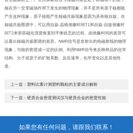
核在另一交变磁场作用下发生的物理现象，并不是所有原子核都能
产生这种现象，原子核能产生核磁共振现象是因为具有核自旋。在
核磁共振图谱中，可以用自旋-晶格弛豫时间T1和自旋-自旋弛豫时
间T2来形容磁化强度恢复到平衡状态的过程。由弛豫时间的差异可
以看出核磁共振图谱的差异。NMR信号是发射出的电磁射线的物理
现象，与核的密度成一定的比例。利用NMR信号来反映样品的化学
结构、分子或原子的扩散系数、反应速率、化学变化以及其他性
质。
上一篇：
塑料比重计测塑料颗粒的主要成分解析
下一篇：
硬质合金密度测试仪与硬质合金的密度性能
如果您有任何问题，请跟我们联系！